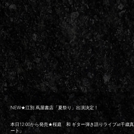
NEW★江別 蔦屋書店「夏祭り」出演決定！
本日12:00から発売★桜庭 和 ギター弾き語りライブat千
ート」