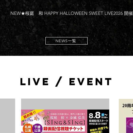
NEW★桜庭 和 HAPPY HALLOWEEN SWEET LIVE2026 
NEWS一覧
LIVE / EVENT