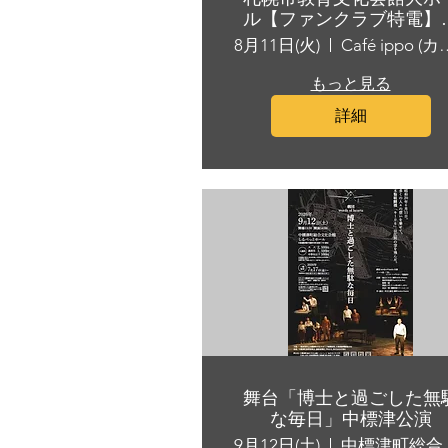
ル【ファンクラブ特電】
二弾
8月11日(火)
Café ippo
もっと見る
詳細
舞台「博士と過ごした無
な毎日」中標津公演
9月12日(土)
中標津町