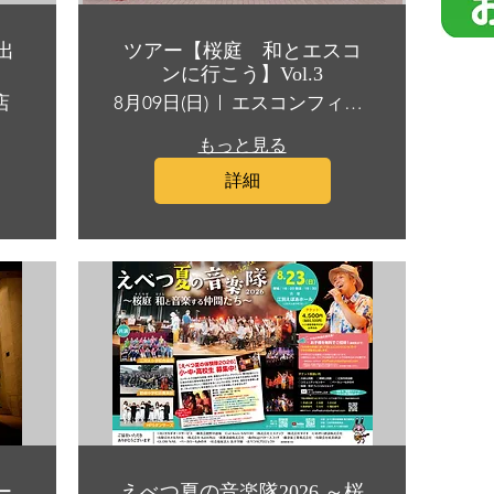
出
ツアー【桜庭 和とエスコ
ンに行こう】Vol.3
店
8月09日(日)
エスコンフィールドHOKKAIDO
もっと見る
詳細
ー
えべつ夏の音楽隊2026 ～桜