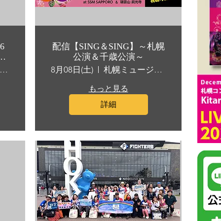
配信【SING＆SING】～札幌
夏に
公演＆千歳公演～
バ
エレ沼公園 ガラスのピラミッド 他
8月08日(土)
札幌ミュージック＆ダンス・放送専門学校()／千歳 瑞雲山 眞光寺
もっと見る
詳細