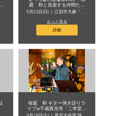
第
庭 和と音楽する仲間たち
～
 (カフェイッポ)
8月23日(日)
江別市大麻「えぽあホール」
もっと見る
詳細
駄
桜庭 和 ギター弾き語りラ
イブat千歳真光寺「ご本堂コ
ンサート」
総合文化会館 しるべっと
9月19日(土)
真宗大谷派 瑞雲山眞光寺