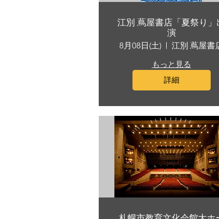
江別 蔦屋書店「夏祭り」
演
8月08日(土)
江別 蔦屋書
もっと見る
詳細
札幌市教育文化会館大ホ