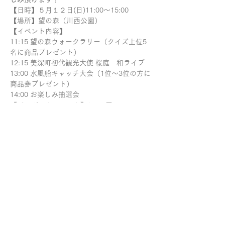
【日時】５月１２日(日)11:00～15:00
【場所】望の森（川西公園）
【イベント内容】
11:15 望の森ウォークラリー（クイズ上位5
名に商品プレゼント）
12:15 美深町初代観光大使 桜庭　和ライブ
13:00 水風船キャッチ大会（1位～3位の方に
商品券プレゼント）
14:00 お楽しみ抽選会
【ジンギスカンセット】1,500円
お肉300グラム、おにぎり2個、もやし
【問合せ／申し込み】美深町観光協会 電話
01656-9-2470
share