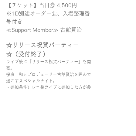
【チケット】当日券 4,500円  
※1D別途オーダー要、入場整理番
号付き
≪Support Member≫ 古舘賢治
☆リリース祝賀パーティー
☆（受付終了）
ライブ後に「リリース祝賀パーティー」を開
宴。
桜庭　和とプロデューサー古舘賢治を囲んで
過ごすスペシャルナイト。
・参加条件）レコ発ライブに参加した方が参
加出来ます
・時間）祝賀開宴20:00を予定
・特典）2ショット撮影（お客様のスマホで
撮影）
・備考）入金後のキャンセルは出来ませんの
で十分にお気を付け下さい
・詳細）開催場所のお知らせは個別メール送