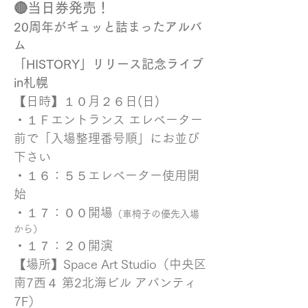
🔴当日券発売！
20周年がギュッと詰まったアルバ
ム
「HISTORY」リリース記念ライブ
in札幌
【日時】１０月２６日(日) 
・１Ｆエントランス エレベーター
前で「入場整理番号順」にお並び
下さい 
・１６：５５エレベーター使用開
始
・１７：００開場
（車椅子の優先入場
から）
・１７：２０開演
【場所】Space Art Studio（中央区
南7西４ 第2北海ビル アバンティ
7F）