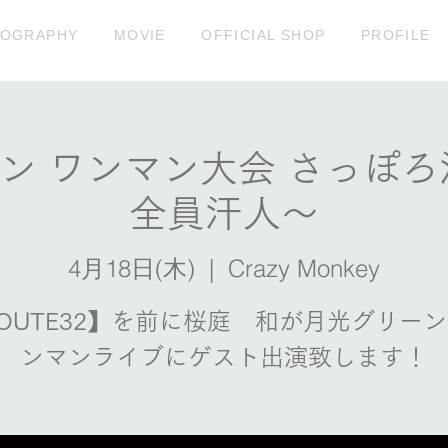
COGRAPHY
MOVIE
OFFICIAL SHOP
PROFILE
ン ワンマン大会 さっぽろ
全員汗人〜
4月18日(木)
  |  
Crazy Monkey
OUTE32】を前に桜庭 和が月光グリー
ンマンライブにゲスト出演致します！