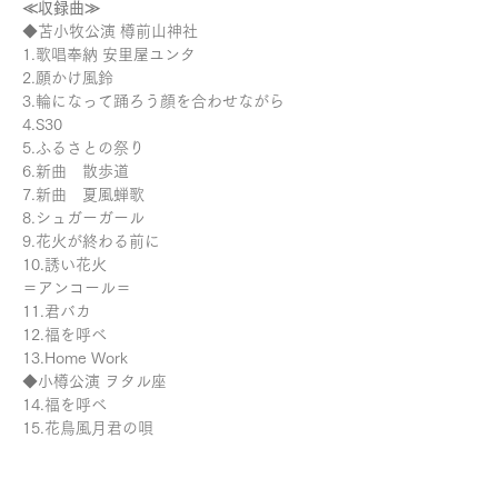
≪収録曲≫
◆苫小牧公演 樽前山神社
1.歌唱奉納 安里屋ユンタ
2.願かけ風鈴
3.輪になって踊ろう顔を合わせながら
4.S30
5.ふるさとの祭り
6.新曲 散歩道
7.新曲 夏風蝉歌
8.シュガーガール
9.花火が終わる前に
10.誘い花火
＝アンコール＝
11.君バカ
12.福を呼べ
13.Home Work
◆小樽公演 ヲタル座
14.福を呼べ
15.花鳥風月君の唄
16.新曲 Let's get love together
17.こども目線
18.新曲 桜色ネックレス