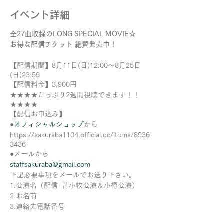
イベント詳細
全27曲収録のLONG SPECIAL MOVIE☆
お得な配信チケット 絶賛発売中！
【配信期間】8月11日(日)12:00～8月25日
(日)23:59
【配信料金】3,900円
★★★★たっぷり2週間視聴できます！！
★★★★
【配信お申込み】
●
オフィシャルショップ
から
https://sakuraba1104.official.ec/items/8936
3436
●メールから
staffsakuraba@gmail.com
下記必要事項をメールでお送り下さい。
1.公演名（配信 苫小牧公演＆小樽公演）
2.お名前
3.連絡先電話番号