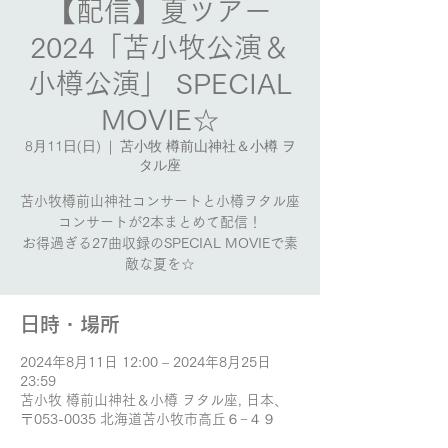
【配信】夏ツアー
2024「苫小牧公演＆
小樽公演」 SPECIAL
MOVIE☆
8月11日(日)
  |  
苫小牧 樽前山神社＆小樽 ヲ
タル座
苫小牧樽前山神社コンサートと小樽ヲタル座
コンサートが2本まとめて配信！
お得過ぎる27曲収録のSPECIAL MOVIEで素
敵な夏を☆
日時・場所
2024年8月11日 12:00 – 2024年8月25日
23:59
苫小牧 樽前山神社＆小樽 ヲタル座, 日本、
〒053-0035 北海道苫小牧市高丘６−４９