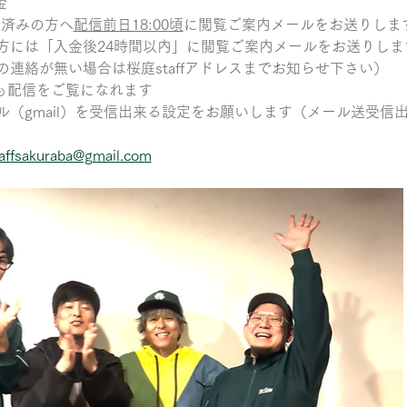
金
入金済みの方へ
配信前日18:00頃
に閲覧ご案内メールをお送りしま
方には「入金後24時間以内」に閲覧ご案内メールをお送りしま
らの連絡が無い場合は桜庭staffアドレスまでお知らせ下さい）
度も配信をご覧になれます
メール（gmail）を受信出来る設定をお願いします（メール送受
affsakuraba@gmail.com