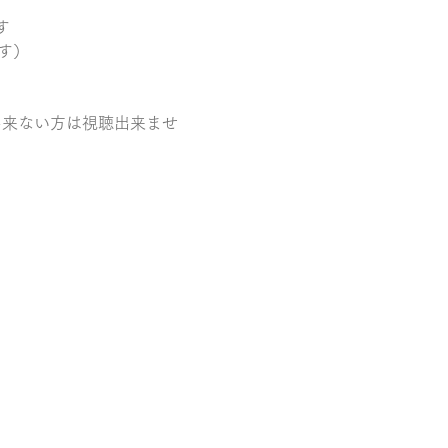
す
す）
信出来ない方は視聴出来ませ