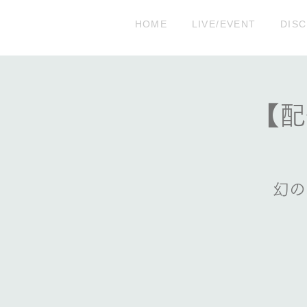
HOME
LIVE/EVENT
DIS
【配
幻の