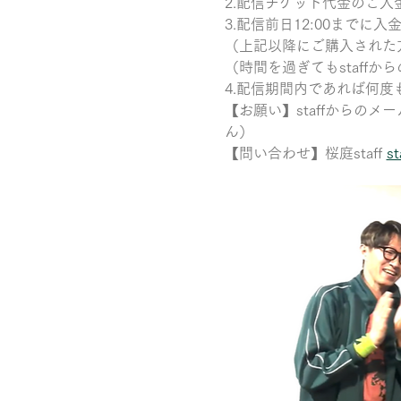
2.配信チケット代金のご入
3.配信前日12:00までに
（上記以降にご購入された
（時間を過ぎてもstaffか
4.配信期間内であれば何
【お願い】staffからの
ん）
【問い合わせ】桜庭staff 
st