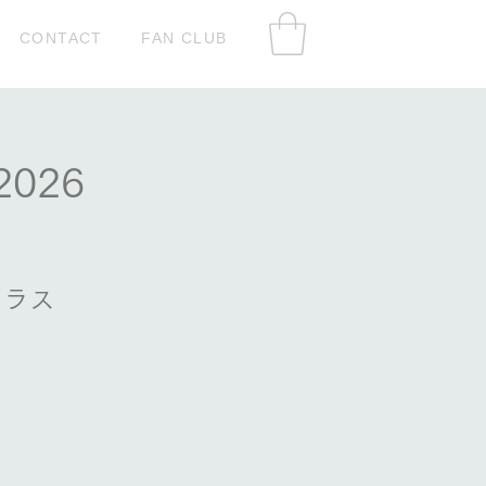
CONTACT
FAN CLUB
026
るラス
！