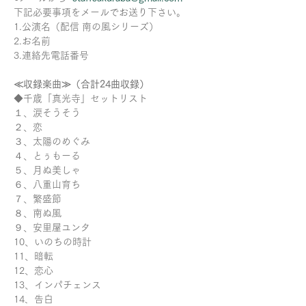
下記必要事項をメールでお送り下さい。
1.公演名（配信 南の風シリーズ）
2.お名前
3.連絡先電話番号
≪収録楽曲≫（合計24曲収録）
◆千歳「真光寺」セットリスト
１、涙そうそう
２、恋
３、太陽のめぐみ
４、とぅもーる
５、月ぬ美しゃ
６、八重山育ち
７、繁盛節
８、南ぬ風
９、安里屋ユンタ
10、いのちの時計
11、暗転
12、恋心
13、インパチェンス
14、告白