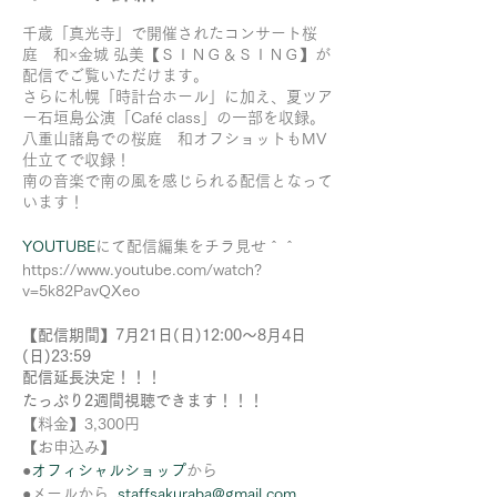
千歳「真光寺」で開催されたコンサート桜
庭 和×金城 弘美【ＳＩＮＧ＆ＳＩＮＧ】が
配信でご覧いただけます。
さらに札幌「時計台ホール」に加え、夏ツア
ー石垣島公演「Café class」の一部を収録。
八重山諸島での桜庭 和オフショットもMV
仕立てで収録！
南の音楽で南の風を感じられる配信となって
います！
YOUTUBE
にて配信編集をチラ見せ＾＾
https://www.youtube.com/watch?
v=5k82PavQXeo
【配信期間】7月21日(日)12:00～8月4日
(日)23:59
配信延長決定！！！
たっぷり2週間視聴できます！！！
【料金】3,300円
【お申込み】
●
オフィシャルショップ
から
●メールから
staffsakuraba@gmail.com