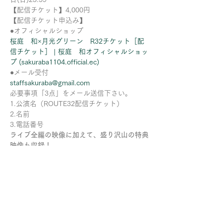
【配信チケット】4,000円
【配信チケット申込み】
●オフィシャルショップ
桜庭　和×月光グリーン　R32チケット［配
信チケット］ | 桜庭　和オフィシャルショッ
プ (sakuraba1104.official.ec)
●メール受付
staffsakuraba@gmail.com
必要事項「3点」をメール送信下さい。
1.公演名（ROUTE32配信チケット）
2.名前
3.電話番号
ライブ全編の映像に加えて、盛り沢山の特典
映像も収録！
《特典映像》
・月光グリーン♪レコーディング映像
・桜庭　和♪レコーディング映像
・対談 桜庭　和×テツヤ
・当日at時計台ホールのリハーサル映像