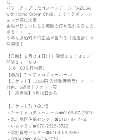
に、
パワーアップしたゴスペルチーム〝AZUSA
with Home Grown Choir〟とのコラボレーシ
ョンが遂に決定！
会場がひとつになる笑顔と倖せ溢れるひとと
きを・・・。
今年も鷹栖町の特産品が当たる「抽選会」同
時開催！
【日時】６月２４日(土) 開場１６：３０／
開演１７：００
（16：00先行物販）
【場所】たかすメロディーホール
【チケット】1,000円 入場整理番号付き、全
自由、5歳以上チケット要
【一般発売】4月16日から
【チケット取り扱い】
・たかすメロディーホール☎︎0166-87-2500
・北斗地区住民センター☎︎0166-87-2755
・いちゃりば☎︎070-2626-3522
・北野資材センター☎︎0166-59-3880
・SPRAY☎︎0166-33-2779