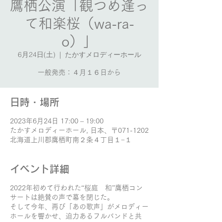
鷹栖公演「観つめ逢っ
て和楽桜（wa-ra-
o）」
6月24日(土)
  |  
たかすメロディーホール
一般発売：４月１６日から
日時・場所
2023年6月24日 17:00 – 19:00
たかすメロディーホール, 日本、〒071-1202
北海道上川郡鷹栖町南２条４丁目１−１
イベント詳細
2022年初めて行われた“桜庭 和”鷹栖コン
サートは絶賛の声で幕を閉じた。
そして今年、再び「あの歌声」がメロディー
ホールを響かせ、迫力あるフルバンドと共