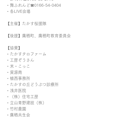
・舞ふれんど☎︎0166-54-0404
・各LIVE会場
【主催】たかす桜援隊
【後援】鷹栖町、鷹栖町教育委員会
【協賛】
・たかすタロファーム
・工房ぞうさん
・米・こっこ
・資源商
・植西事務所
・たかすの丘どうぶつ診療所
・浅井医院
・（株）住宅工房
・立山青野建設（株）
・竹村農園
・鷹栖共生会
・かとう整骨院
・（株）西野建設