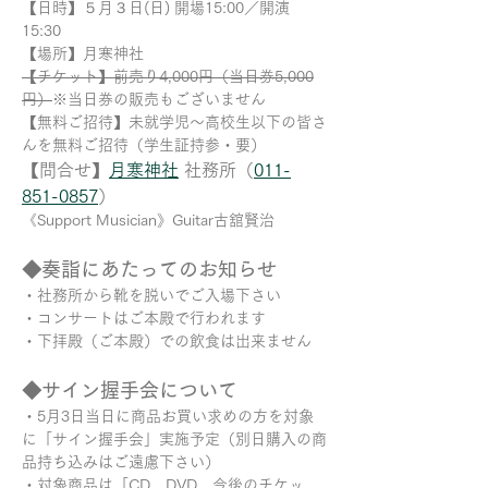
【日時】５月３日(日) 開場15:00／開演
15:30
【場所】月寒神社 
【チケット】前売り4,000円（当日券5,000
円）
※当日券の販売もございません
【無料ご招待】未就学児～高校生以下の皆さ
んを無料ご招待（学生証持参・要）
【問合せ】
月寒神社
 社務所（
011-
851-0857
）
《Support Musician》Guitar古舘賢治
◆奏詣にあたってのお知らせ
・社務所から靴を脱いでご入場下さい 
・コンサートはご本殿で行われます
・下拝殿（ご本殿）での飲食は出来ません
◆サイン握手会について
・5月3日当日に商品お買い求めの方を対象
に「サイン握手会」実施予定（別日購入の商
品持ち込みはご遠慮下さい）
・対象商品は「CD、DVD、今後のチケッ