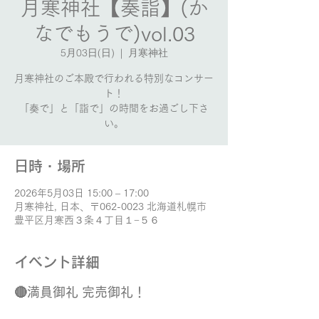
月寒神社【奏詣】(か
なでもうで)vol.03
5月03日(日)
  |  
月寒神社
月寒神社のご本殿で行われる特別なコンサー
ト！
「奏で」と「詣で」の時間をお過ごし下さ
い。
日時・場所
2026年5月03日 15:00 – 17:00
月寒神社, 日本、〒062-0023 北海道札幌市
豊平区月寒西３条４丁目１−５６
イベント詳細
🔴満員御礼 完売御礼！