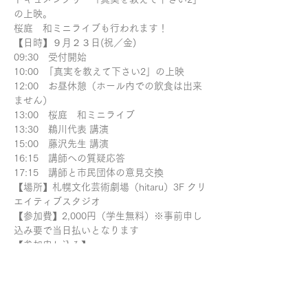
の上映。
桜庭　和ミニライブも行われます！
【日時】９月２３日(祝／金)
09:30　受付開始
10:00  「真実を教えて下さい2」の上映
12:00　お昼休憩（ホール内での飲食は出来
ません）
13:00　桜庭　和ミニライブ
13:30　鵜川代表 講演
15:00　藤沢先生 講演
16:15　講師への質疑応答
17:15　講師と市民団体の意見交換
【場所】札幌文化芸術劇場（hitaru）3F クリ
エイティブスタジオ
【参加費】2,000円（学生無料）※事前申し
込み要で当日払いとなります
【参加申し込み】
・フライヤーデータのQRコードから
・またはこちらから
https://docs.google.com/forms/d/e/1FAIp
QLSeFyKpHWR8BCIaYHQV81TEWQeZYow