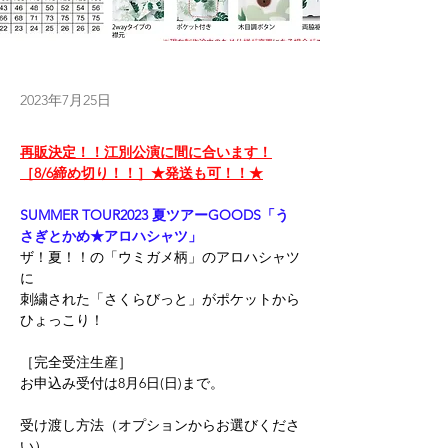
2023年7月25日
再販決定！！江別公演に間に合います！
［8/6締め切り！！］★発送も可！！★
SUMMER TOUR2023 夏ツアーGOODS「う
さぎとかめ★アロハシャツ」
ザ！夏！！の「ウミガメ柄」のアロハシャツ
に
刺繍された「さくらびっと」がポケットから
ひょっこり！
［完全受注生産］
お申込み受付は8月6日(日)まで。
受け渡し方法（オプションからお選びくださ
い）