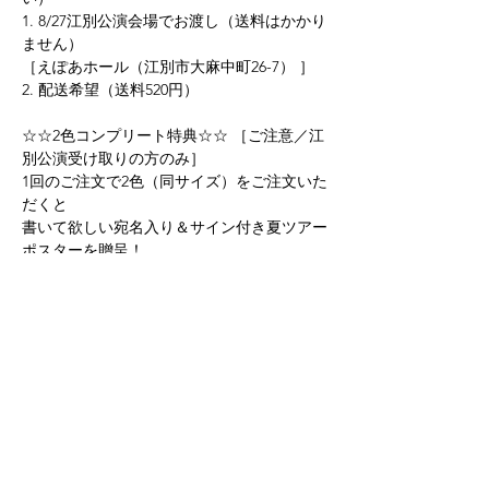
1. 8/27江別公演会場でお渡し（送料はかかり
ません）
［えぽあホール（江別市大麻中町26-7） ］
2. 配送希望（送料520円）
☆☆2色コンプリート特典☆☆ ［ご注意／江
別公演受け取りの方のみ］
1回のご注文で2色（同サイズ）をご注文いた
だくと
書いて欲しい宛名入り＆サイン付き夏ツアー
ポスターを贈呈！
（シャツと一緒に会場でお渡しします。）
※ご注意
在庫数は日々変動します。
サイズ・色によっては欠品が予想されますの
で、
お早めのご注文をお願いします。
万が一、ご注文後に欠品になっていた場合メ
ールにてご連絡いたします。
その場合、在庫のあるサイズ・色に変更いた