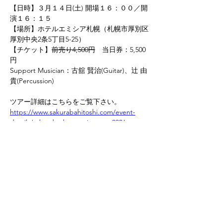
【日時】３月１４日(土) 開場１６：００／開
演１６：１５
【場所】ホテルエミシア札幌（札幌市厚別区
厚別中央2条5丁目5-25）
【チケット】
前売り4,500円
　当日券：5,500
円
Support Musician：古舘 賢治(Guitar)、辻 由
貴(Percussion)
ツアー詳細はこちらをご覧下さい。
https://www.sakurabahitoshi.com/event-
details/sakuraba-kazuspring-tour2026-
shunpu-hashiru-harukaze-hashiru