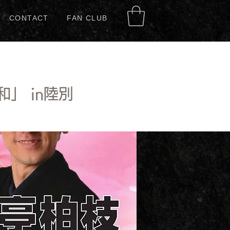
CONTACT
FAN CLUB
」 in陸別