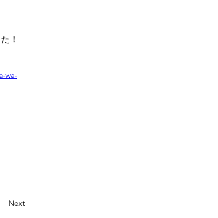
した！
a-wa-
Next