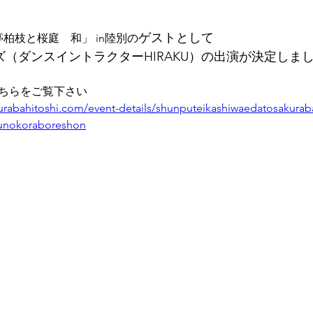
ゲストとして
亭柏枝と桜庭　和」 in陸別の
ズ（ダンスイントラクターHIRAKU）の出演が決定しま
ちらをご覧下さい
urabahitoshi.com/event-details/shunputeikashiwaedatosakurab
unokoraboreshon