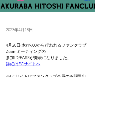
2023年4月18日
4月20日(木)19:00から行われるファンクラブ
Zoomミーティングの
詳細はFCサイトへ
※FCサイトはファンクラブ会員のみ閲覧出
来ます
※ご入会はこちらから
https://www.sakurabahitoshi.com/%E8%A4%
Previous
Next
87%E8%A3%BD-fan-club
© 2022 by HITOSHI SAKURABA OFFICE