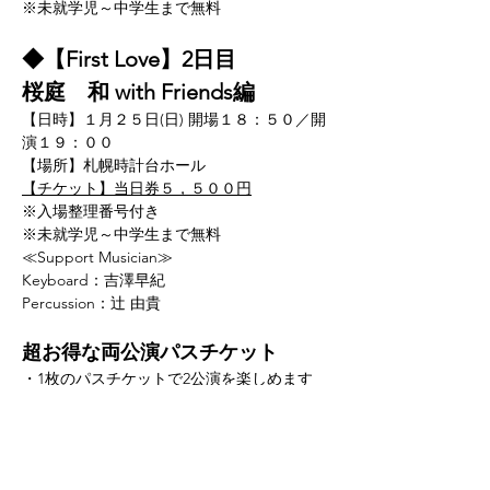
※未就学児～中学生まで無料
◆【First Love】2日目
桜庭　和 with Friends編
【日時】１月２５日(日) 開場１８：５０／開
演１９：００
【場所】札幌時計台ホール
【チケット】当日券５，５００円
※入場整理番号付き
※未就学児～中学生まで無料
≪Support Musician≫ 
Keyboard：吉澤早紀
Percussion：辻 由貴 
超お得な両公演パスチケット
・1枚のパスチケットで2公演を楽しめます
・早い入場整理番号で入場が出来ます
※こちらは前売券限定のため当日券はござい
ません