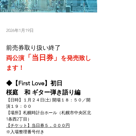
2026年1月19日
前売券取り扱い終了
「当日券」
両公演
を発売致し
ます！
◆【First Love】初日
桜庭　和 ギター弾き語り編
【日時】１月２４日(土) 開場１８：５０／開
演１９：００
【場所】札幌時計台ホール（札幌市中央区北
1条西2丁目）
【チケット】当日券５，０００円
※入場整理番号付き