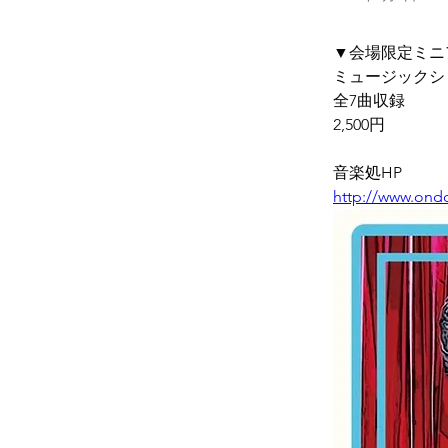
▼会場限定ミニアルバ
ミュージックシ
全7曲収録
2,500円
音楽処HP
http://www.ondo