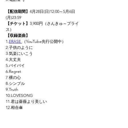
【配信期間】
4月28日(日)12:00～5月6日
(月)23:59
【チケット】
3,900円（さんきゅ～プライ
ス）
【収録楽曲】
1.
ERASE 
（YouTube先行公開中）
2.子供のように 
3.気楽にいこう 
4.大丈夫 
5.バイバイ 
6.Regret 
7.裸の心 
8.シンプル 
9.Truth
10.LOVESONG
11.君は薔薇より美しい 
12.相合傘  
13.本気ソング 
＝アンコール＝ 
14.I'm SingerⅡ 