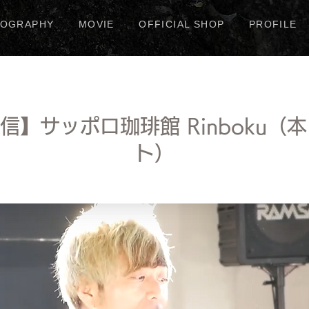
COGRAPHY
MOVIE
OFFICIAL SHOP
PROFILE
】サッポロ珈琲館 Rinboku（本
ト）