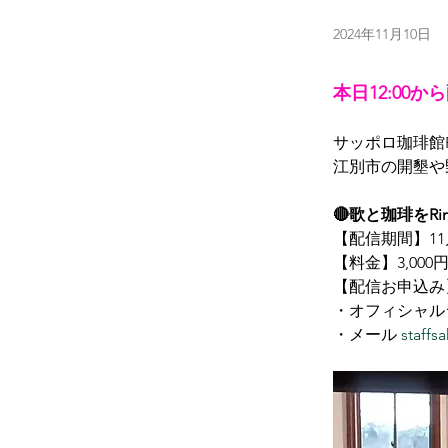
2024年11月10日
本日12:00
サッポロ珈琲館R
江別市の開墾や
🔴歌と珈琲をRi
【配信期間】11月10
【料金】3,00
【配信お申込み
・オフィシャル
・メール 
staff