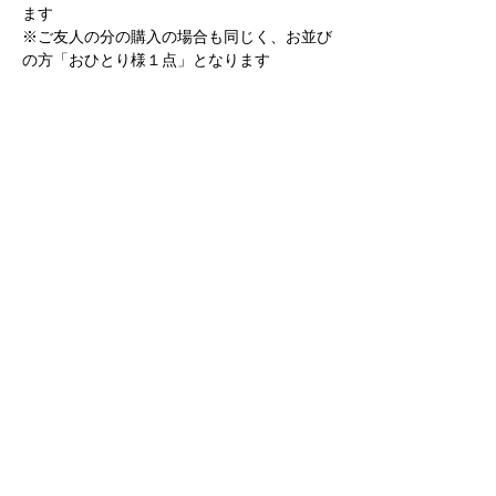
ます
※ご友人の分の購入の場合も同じく、お並び
の方「おひとり様１点」となります
※サイン会時も撮影は出来ません
ーー
皆様の樽前山神社へのご来場を心よりお待ち
しております！
Previous
Next