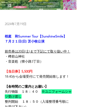
2024年7月19日
桜庭　和Summer Tour【SunshineSmile】
７月２１日(日) 苫小牧公演
前売券は20日(土)まで下記にて取り扱い中！
・樽前山神社
・音楽処（狸小路3丁目）
【当日券】5,500円
18:40から会場受付にて発売開始致します！
【各時間のご案内とお願い】
先行物販　１８：４０　
※ユニフォームシャ
ツ受け渡し
整列開始    １８：５０（入場整理番号順に
お並び下さい）　