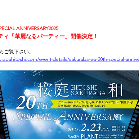
ECIAL ANNIVERSARY2025
ティ「華麗なるパーティー」開催決定！
らご覧下さい。
urabahitoshi.com/event-details/sakuraba-wa-20th-special-anniv