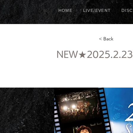
HOME
LIVE/EVENT
DIS
< Back
NEW★2025.2