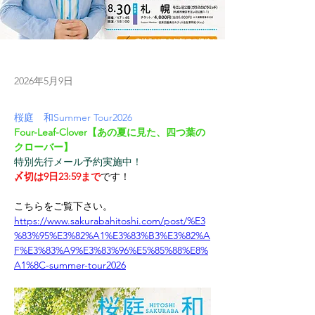
2026年5月9日
桜庭　和Summer Tour2026
Four-Leaf-Clover【あの夏に見た、四つ葉の
クローバー】
特別先行メール予約実施中！
〆切は9日23:59まで
です！
こちらをご覧下さい。
https://www.sakurabahitoshi.com/post/%E3
%83%95%E3%82%A1%E3%83%B3%E3%82%A
F%E3%83%A9%E3%83%96%E5%85%88%E8%
A1%8C-summer-tour2026