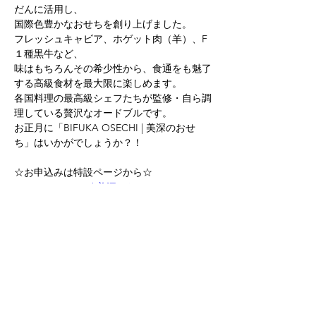
だんに活用し、
国際色豊かなおせちを創り上げました。
フレッシュキャビア、ホゲット肉（羊）、F
１種黒牛など、
味はもちろんその希少性から、食通をも魅了
する高級食材を最大限に楽しめます。
各国料理の最高級シェフたちが監修・自ら調
理している贅沢なオードブルです。
お正月に「
BIFUKA OSECHI | 美深のおせ
ち」はいかがでしょうか？！
☆お申込みは特設ページから☆
BIFUKA OSECHI | 美深のおせち